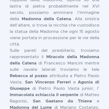
cappella della Madonna, dipinta su una
lastra di pietra probabilmente nel XVI
secolo, possiamo ammirare l’immagine
della
Madonna della Catena
. Alla sinistra
dell’altare, si trova la nicchia che custodisce
la statua della Madonna che ogni 15 agosto
viene portata in processione per le vie della
città.
Sulle pareti del presbiterio, troviamo
rappresentato il
Miracolo della Madonna
della Catena
di Francesco Mancini mentre
sulle navate laterali troviamo le tele
Rebecca al pozzo
attribuita a Pietro Paolo
Vasta,
San Vincenzo Ferreri
e
Agonia di
Giuseppe
di Pietro Paolo Vasta junior, l’
Immacolata schiaccia il serpente
di Matteo
Ragonisi,
San Gaetano da Thiene
e
Madonna del Lume
di Mariano Costanzo,